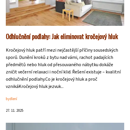
Odhlučnění podlahy: Jak eliminovat kročejový hluk
Kročejový hluk patří mezi nejčastější příčiny sousedských
sporů. Dunění kroků z bytu nad vámi, rachot padajících
předmětů nebo hluk od přesouvaného nábytku dokáže
zničit večerní relaxaci i noční klid. Řešení existuje – kvalitní
odhlučnění podlahy.Co je kročejový hluk a proč
vznikáKročejový hluk jezvuk...
bydlení
27. 11. 2025