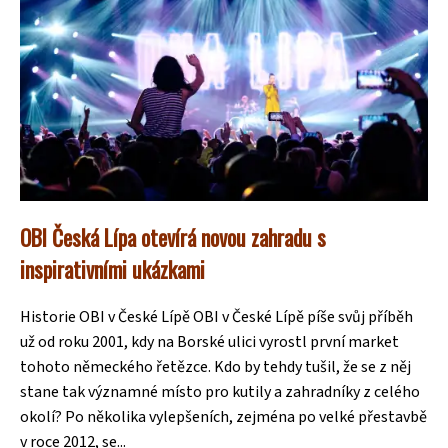
OBI Česká Lípa otevírá novou zahradu s
inspirativními ukázkami
Historie OBI v České Lípě OBI v České Lípě píše svůj příběh
už od roku 2001, kdy na Borské ulici vyrostl první market
tohoto německého řetězce. Kdo by tehdy tušil, že se z něj
stane tak významné místo pro kutily a zahradníky z celého
okolí? Po několika vylepšeních, zejména po velké přestavbě
v roce 2012, se...