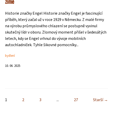
zimě
Historie značky Engel Historie značky Engel je fascinující
příběh, který začal už v roce 1929 v Německu. Z malé firmy
na výrobu průmyslového chlazení se postupně vyvinul
skutečný lídr v oboru. Zlomový moment přišel v šedesátých
letech, kdy se Engel vrhnul do vývoje mobilních
autochladniček. Tyhle šikovné pomocníky...
bydlení
10. 06. 2025
1
2
3
...
27
Starší →